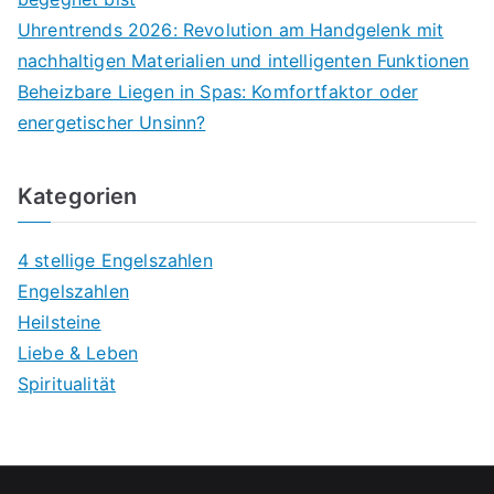
Uhrentrends 2026: Revolution am Handgelenk mit
nachhaltigen Materialien und intelligenten Funktionen
Beheizbare Liegen in Spas: Komfortfaktor oder
energetischer Unsinn?
Kategorien
4 stellige Engelszahlen
Engelszahlen
Heilsteine
Liebe & Leben
Spiritualität