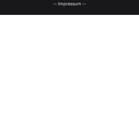
--
Impressum
--