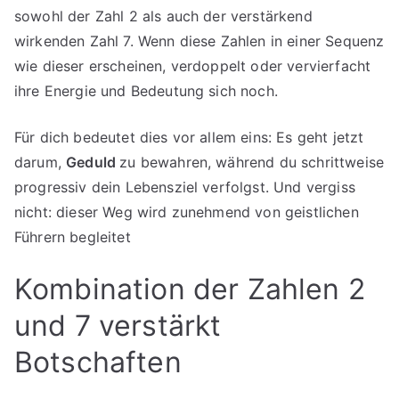
sowohl der Zahl 2 als auch der verstärkend
wirkenden Zahl 7. Wenn diese Zahlen in einer Sequenz
wie dieser erscheinen, verdoppelt oder vervierfacht
ihre Energie und Bedeutung sich noch.
Für dich bedeutet dies vor allem eins: Es geht jetzt
darum,
Geduld
zu bewahren, während du schrittweise
progressiv dein Lebensziel verfolgst. Und vergiss
nicht: dieser Weg wird zunehmend von geistlichen
Führern begleitet
Kombination der Zahlen 2
und 7 verstärkt
Botschaften