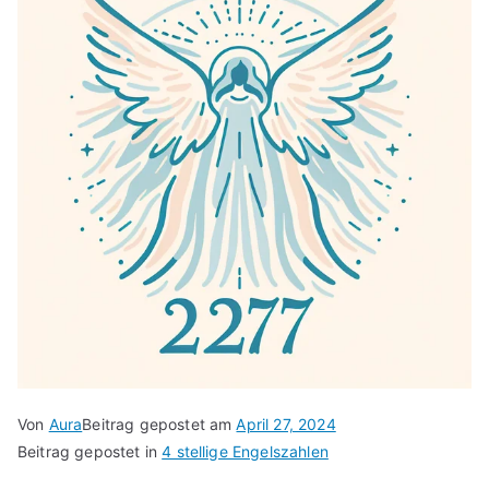
Von
Aura
Beitrag gepostet am
April 27, 2024
Beitrag gepostet in
4 stellige Engelszahlen