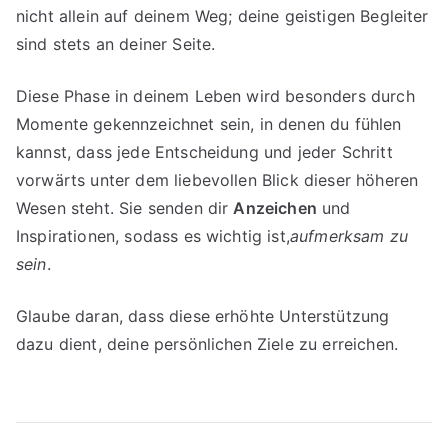
nicht allein auf deinem Weg; deine geistigen Begleiter
sind stets an deiner Seite.
Diese Phase in deinem Leben wird besonders durch
Momente gekennzeichnet sein, in denen du fühlen
kannst, dass jede Entscheidung und jeder Schritt
vorwärts unter dem liebevollen Blick dieser höheren
Wesen steht. Sie senden dir
Anzeichen
und
Inspirationen, sodass es wichtig ist,
aufmerksam zu
sein
.
Glaube daran, dass diese erhöhte Unterstützung
dazu dient, deine persönlichen Ziele zu erreichen.