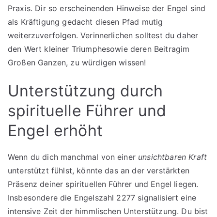
Praxis. Dir so erscheinenden Hinweise der Engel sind
als Kräftigung gedacht diesen Pfad mutig
weiterzuverfolgen. Verinnerlichen solltest du daher
den Wert kleiner Triumphesowie deren Beitragim
Großen Ganzen, zu würdigen wissen!
Unterstützung durch
spirituelle Führer und
Engel erhöht
Wenn du dich manchmal von einer
unsichtbaren Kraft
unterstützt fühlst, könnte das an der verstärkten
Präsenz deiner spirituellen Führer und Engel liegen.
Insbesondere die Engelszahl 2277 signalisiert eine
intensive Zeit der himmlischen Unterstützung. Du bist