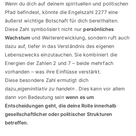
Wenn du dich auf deinem spirituellen und politischen
Pfad befindest, könnte die Engelszahl 2277 eine
äußerst wichtige Botschaft für dich bereithalten.
Diese Zahl symbolisiert nicht nur
persönliches
Wachstum
und Weiterentwicklung, sondern ruft auch
dazu auf, tiefer in das Verständnis des eigenen
Lebenszwecks einzutauchen. Sie kombiniert die
Energien der Zahlen 2 und 7 – beide mehrfach
vorhanden – was ihre Einflüsse verstärkt.
Diese besondere Zahl ermutigt dich
dazu,
eigeninitiativ zu handeln
. Dies kann vor allem
dann von Bedeutung sein
wenn es um
Entscheidungen geht, die deine Rolle innerhalb
gesellschaftlicher oder politischer Strukturen
betreffen.