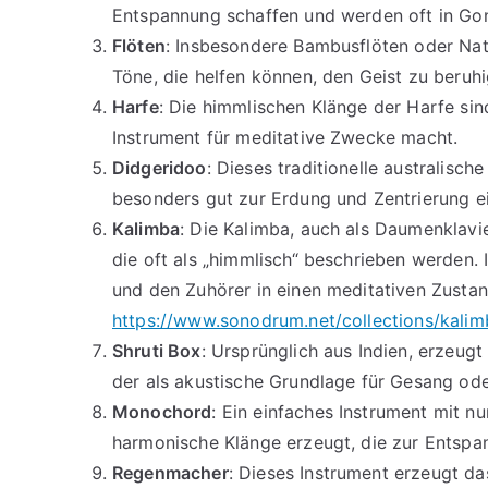
Entspannung schaffen und werden oft in Go
Flöten
: Insbesondere Bambusflöten oder Nat
Töne, die helfen können, den Geist zu beruhi
Harfe
: Die himmlischen Klänge der Harfe sin
Instrument für meditative Zwecke macht.
Didgeridoo
: Dieses traditionelle australisch
besonders gut zur Erdung und Zentrierung e
Kalimba
: Die Kalimba, auch als Daumenklav
die oft als „himmlisch“ beschrieben werden. 
und den Zuhörer in einen meditativen Zusta
https://www.sonodrum.net/collections/kalim
Shruti Box
: Ursprünglich aus Indien, erzeug
der als akustische Grundlage für Gesang od
Monochord
: Ein einfaches Instrument mit n
harmonische Klänge erzeugt, die zur Entspa
Regenmacher
: Dieses Instrument erzeugt d